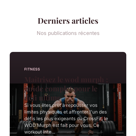
Derniers articles
Nos publications récentes
FITNESS
Maîtrisez le wod murph :
guide complet pour le
défi ultime
Si vous êtes prêt à repousser vos
limites physiques et affronter l'un des
défis les plus exigeants du CrossFit, le
WOD Murph est fait pour vous. Ce
workout inte...