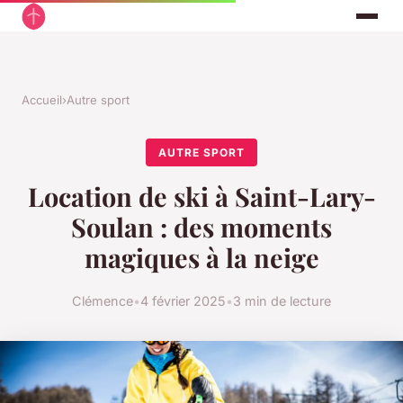
Accueil
›
Autre sport
AUTRE SPORT
Location de ski à Saint-Lary-
Soulan : des moments
magiques à la neige
Clémence
•
4 février 2025
•
3 min de lecture