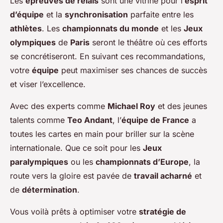
Les
épreuves de relais
sont une vitrine pour l’
esprit
d’équipe
et la
synchronisation
parfaite entre les
athlètes
. Les
championnats du monde
et les
Jeux
olympiques
de
Paris
seront le théâtre où ces efforts
se concrétiseront. En suivant ces recommandations,
votre
équipe
peut maximiser ses chances de succès
et viser l’excellence.
Avec des experts comme
Michael Roy
et des jeunes
talents comme
Teo Andant
, l’
équipe de France
a
toutes les cartes en main pour briller sur la scène
internationale. Que ce soit pour les
Jeux
paralympiques
ou les
championnats d’Europe
, la
route vers la gloire est pavée de
travail acharné
et
de
détermination
.
Vous voilà prêts à optimiser votre
stratégie de