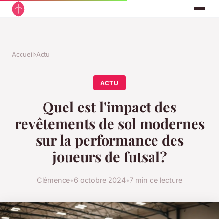
Accueil
›
Actu
ACTU
Quel est l'impact des
revêtements de sol modernes
sur la performance des
joueurs de futsal?
Clémence
•
6 octobre 2024
•
7 min de lecture