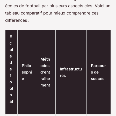
écoles de football par plusieurs aspects clés. Voici un
tableau comparatif pour mieux comprendre ces
différences :
É
c
ol
e
Méth
d
Philo
odes
Parcour
e
Infrastructu
sophi
d'ent
s de
f
res
e
raîne
succès
o
ment
ot
b
al
l