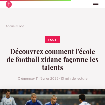
Accueil
›
Foot
FOOT
Découvrez comment l'école
de football zidane façonne les
talents
Clémence
•
11 février 2025
•
10 min de lecture