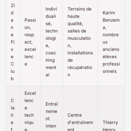
Zi
Indivi
Terrains de
d
Karim
duali
haute
a
Passi
Benzem
sé,
qualité,
n
on,
a,
techn
salles de
e
resp
nombre
ologi
musculatio
Fi
ect,
ux
e,
n,
v
excel
anciens
coac
installations
e
lenc
élèves
hing
de
C
e
professi
ment
récupératio
lu
onnels
al
n
b
Excel
C
lenc
Entraî
la
e
neme
ir
tech
Centre
nt
e
niqu
d'entraînem
Thierry
inten
f
e,
ent
Henry,