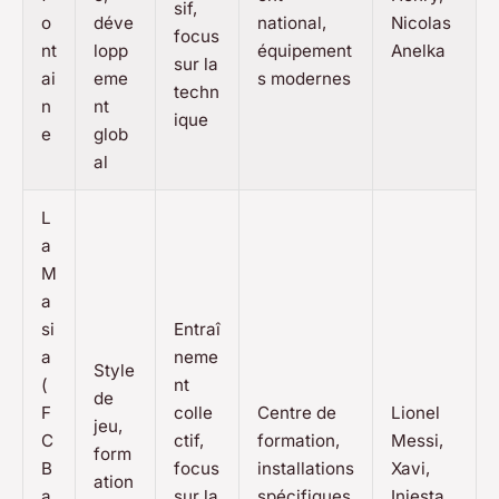
sif,
o
déve
national,
Nicolas
focus
nt
lopp
équipement
Anelka
sur la
ai
eme
s modernes
techn
n
nt
ique
e
glob
al
L
a
M
a
si
Entraî
a
neme
Style
(
nt
de
F
colle
Centre de
Lionel
jeu,
C
ctif,
formation,
Messi,
form
B
focus
installations
Xavi,
ation
a
sur la
spécifiques
Iniesta