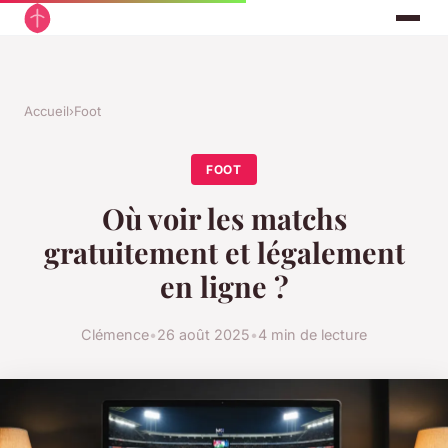
Accueil
›
Foot
FOOT
Où voir les matchs
gratuitement et légalement
en ligne ?
Clémence
•
26 août 2025
•
4 min de lecture