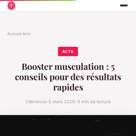
Accueil
›
Actu
ACTU
Booster musculation : 5
conseils pour des résultats
rapides
Clémence
•
5 mars 2025
•
3 min de lecture