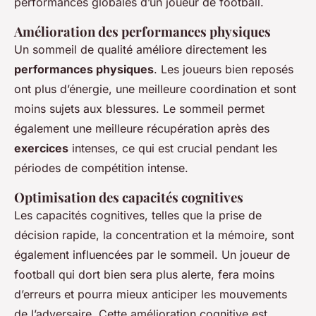
performances globales d’un joueur de football.
Amélioration des performances physiques
Un sommeil de qualité améliore directement les
performances physiques
. Les joueurs bien reposés
ont plus d’énergie, une meilleure coordination et sont
moins sujets aux blessures. Le sommeil permet
également une meilleure récupération après des
exercices
intenses, ce qui est crucial pendant les
périodes de compétition intense.
Optimisation des capacités cognitives
Les capacités cognitives, telles que la prise de
décision rapide, la concentration et la mémoire, sont
également influencées par le sommeil. Un joueur de
football qui dort bien sera plus alerte, fera moins
d’erreurs et pourra mieux anticiper les mouvements
de l’adversaire. Cette amélioration cognitive est