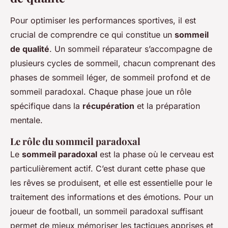
Pour optimiser les performances sportives, il est
crucial de comprendre ce qui constitue un
sommeil
de qualité
. Un sommeil réparateur s’accompagne de
plusieurs cycles de sommeil, chacun comprenant des
phases de sommeil léger, de sommeil profond et de
sommeil paradoxal. Chaque phase joue un rôle
spécifique dans la
récupération
et la préparation
mentale.
Le rôle du sommeil paradoxal
Le
sommeil paradoxal
est la phase où le cerveau est
particulièrement actif. C’est durant cette phase que
les rêves se produisent, et elle est essentielle pour le
traitement des informations et des émotions. Pour un
joueur de football, un sommeil paradoxal suffisant
permet de mieux mémoriser les tactiques apprises et