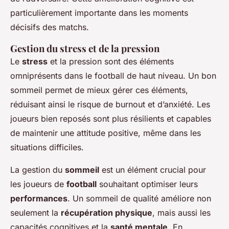
particulièrement importante dans les moments
décisifs des matchs.
Gestion du stress et de la pression
Le
stress
et la pression sont des éléments
omniprésents dans le football de haut niveau. Un bon
sommeil permet de mieux gérer ces éléments,
réduisant ainsi le risque de burnout et d’anxiété. Les
joueurs bien reposés sont plus résilients et capables
de maintenir une attitude positive, même dans les
situations difficiles.
La gestion du
sommeil
est un élément crucial pour
les joueurs de
football
souhaitant optimiser leurs
performances
. Un sommeil de qualité améliore non
seulement la
récupération physique
, mais aussi les
capacités cognitives et la
santé mentale
. En