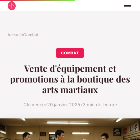
Accueil
›
Combat
COMBAT
Vente d'équipement et
promotions à la boutique des
arts martiaux
Clémence
•
20 janvier 2025
•
3 min de lecture