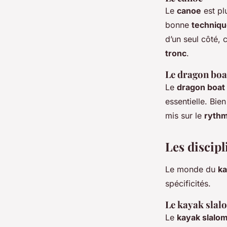
Le
canoe
est pl
bonne
techniq
d’un seul côté,
tronc
.
Le dragon boa
Le
dragon boat
essentielle. Bie
mis sur le
ryth
Les discipl
Le monde du
k
spécificités.
Le kayak slal
Le
kayak slalo