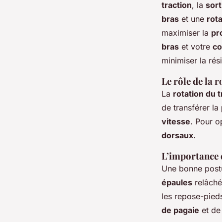
traction
, la
sort
bras
et une
rot
maximiser la
pr
bras
et votre
co
minimiser la rés
Le rôle de la 
La
rotation du 
de transférer la
vitesse
. Pour o
dorsaux
.
L’importance 
Une bonne postu
épaules
relâché
les repose-pie
de pagaie
et de 