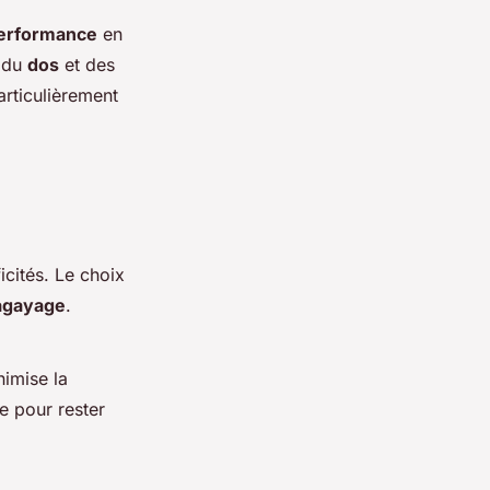
erformance
en
 du
dos
et des
rticulièrement
icités. Le choix
agayage
.
nimise la
e pour rester