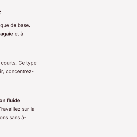
e
nique de base.
pagaie
et à
 courts. Ce type
r, concentrez-
ion fluide
ravaillez sur la
ions sans à-