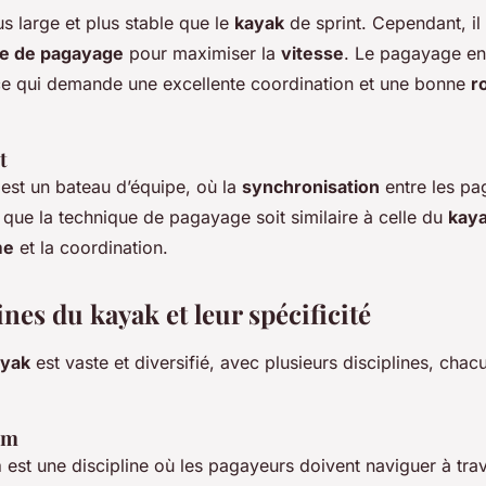
us large et plus stable que le
kayak
de sprint. Cependant, il
ue de pagayage
pour maximiser la
vitesse
. Le pagayage e
 ce qui demande une excellente coordination et une bonne
r
t
est un bateau d’équipe, où la
synchronisation
entre les pa
n que la technique de pagayage soit similaire à celle du
kay
me
et la coordination.
ines du kayak et leur spécificité
ayak
est vaste et diversifié, avec plusieurs disciplines, cha
om
m
est une discipline où les pagayeurs doivent naviguer à tra