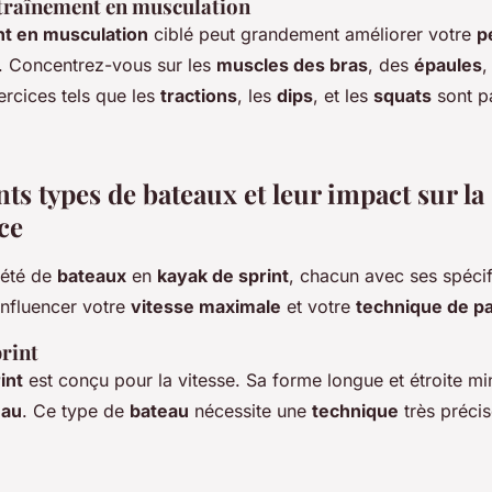
entraînement en musculation
t en musculation
ciblé peut grandement améliorer votre
p
. Concentrez-vous sur les
muscles des bras
, des
épaules
,
ercices tels que les
tractions
, les
dips
, et les
squats
sont pa
nts types de bateaux et leur impact sur la
ce
riété de
bateaux
en
kayak de sprint
, chacun avec ses spécif
influencer votre
vitesse maximale
et votre
technique de p
print
int
est conçu pour la vitesse. Sa forme longue et étroite mi
eau
. Ce type de
bateau
nécessite une
technique
très précis