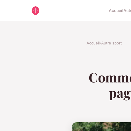
Accueil
Act
Accueil
›
Autre sport
Commen
pag