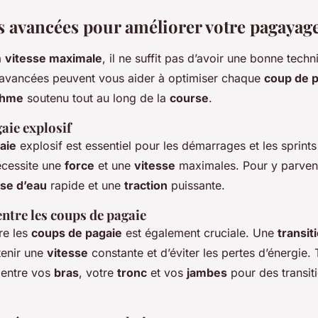
 avancées pour améliorer votre pagayag
a
vitesse maximale
, il ne suffit pas d’avoir une bonne tech
avancées peuvent vous aider à optimiser chaque
coup de 
thme
soutenu tout au long de la
course
.
aie explosif
aie
explosif est essentiel pour les démarrages et les sprints
cessite une
force
et une
vitesse
maximales. Pour y parveni
ise d’eau
rapide et une
traction
puissante.
entre les coups de pagaie
tre les
coups de pagaie
est également cruciale. Une
transit
tenir une
vitesse
constante et d’éviter les pertes d’énergie. T
 entre vos
bras
, votre
tronc
et vos
jambes
pour des transit