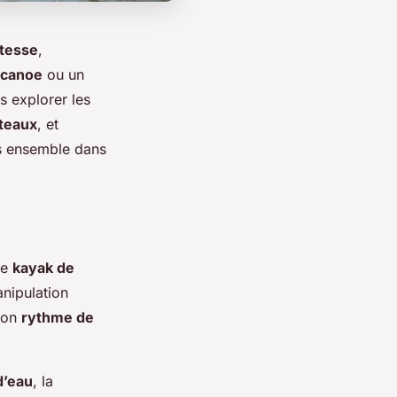
itesse
,
canoe
ou un
s explorer les
teaux
, et
s ensemble dans
le
kayak de
anipulation
bon
rythme de
d’eau
, la