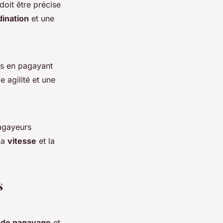
doit être précise
dination
et une
ts en pagayant
agilité et une
agayeurs
La
vitesse
et la
s
 de pagayage
et