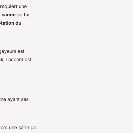
 requiert une
n
canoe
se fait
otation du
gayeurs est
ak
, l’accent est
cune ayant ses
vers une série de