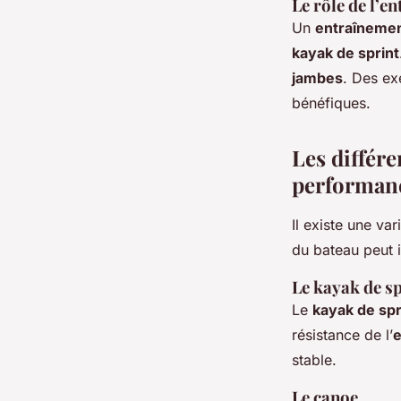
Le rôle de l’
Un
entraînemen
kayak de sprint
jambes
. Des ex
bénéfiques.
Les différe
performan
Il existe une va
du bateau peut 
Le kayak de s
Le
kayak de spr
résistance de l’
stable.
Le canoe