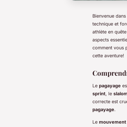
Bienvenue dans
technique et fo
athlète en quêt
aspects essentie
comment vous p
cette aventure!
Comprendre
Le
pagayage
es
sprint
, le
slalo
correcte est cru
pagayage
.
Le
mouvement