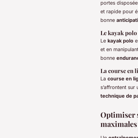
portes disposée
et rapide pour é
bonne
anticipat
Le kayak polo
Le
kayak polo
e
et en manipulan
bonne
enduran
La course en l
La
course en li
s’affrontent sur
technique de 
Optimiser 
maximales
Un
entraîneme