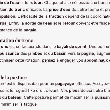
ie de l’eau
et le
retour
. Chaque phase nécessite une bonne
ation du tronc
efficace. La
prise d’eau
doit être ferme et pr
opulsion
. L’efficacité de la
traction
dépend de la coordinati
rps
. Enfin, la
sortie de l’eau
et le
retour
doivent être fluid
istance de la
pagaie
.
rotation du tronc
tronc
est un facteur clé dans le
kayak de sprint
. Une bonne 
puissance
des
jambes
et du
bassin
vers la
pagaie
, augmen
ptimiser cette rotation, pensez à engager vos
abdominaux
de la posture
re est indispensable pour un
pagayage
efficace. Asseyez-v
es et le regard fixé droit devant. Vos
pieds
doivent être bie
ds du
bateau
. Cette posture permet de maximiser la
puissa
minimiser la fatigue.