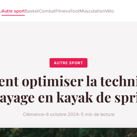
u
Autre sport
Basket
Combat
Fitness
Foot
Musculation
Vélo
AUTRE SPORT
t optimiser la techn
ayage en kayak de spr
Clémence
•
6 octobre 2024
•
5 min de lecture