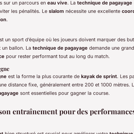
s sur un parcours en
eau vive
. La
technique de pagayage
viter les pénalités. Le
slalom
nécessite une excellente
coor
ion
.
st un sport d’équipe où les joueurs doivent marquer des bu
t un ballon. La
technique de pagayage
demande une grande 
ce
pour rester performant tout au long du match.
igne
gne
est la forme la plus courante de
kayak de sprint
. Les p
 une distance fixe, généralement entre 200 et 1000 mètres. 
pagayage
sont essentielles pour gagner la course.
son entraînement pour des performance
nt
bien structuré est crucial pour améliorer votre
technique